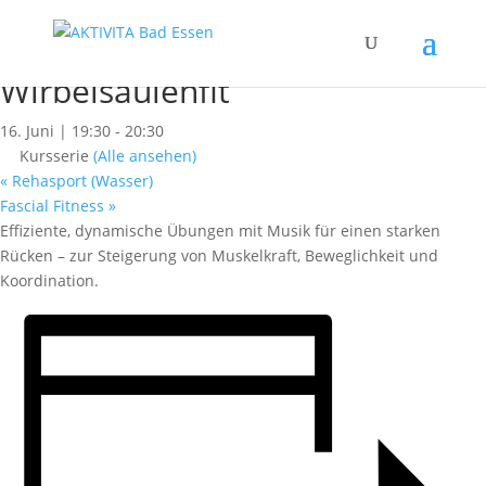
« Alle Kurse
Dieser Kurs hat bereits stattgefunden.
Wirbelsäulenfit
16. Juni | 19:30
-
20:30
Kursserie
(Alle ansehen)
«
Rehasport (Wasser)
Fascial Fitness
»
Effiziente, dynamische Übungen mit Musik für einen starken
Rücken – zur Steigerung von Muskelkraft, Beweglichkeit und
Koordination.