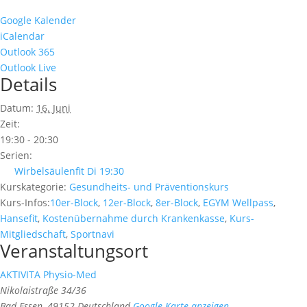
Google Kalender
iCalendar
Outlook 365
Outlook Live
Details
Datum:
16. Juni
Zeit:
19:30 - 20:30
Serien:
Wirbelsäulenfit Di 19:30
Kurskategorie:
Gesundheits- und Präventionskurs
Kurs-Infos:
10er-Block
,
12er-Block
,
8er-Block
,
EGYM Wellpass
,
Hansefit
,
Kostenübernahme durch Krankenkasse
,
Kurs-
Mitgliedschaft
,
Sportnavi
Veranstaltungsort
AKTIVITA Physio-Med
Nikolaistraße 34/36
Bad Essen
,
49152
Deutschland
Google Karte anzeigen