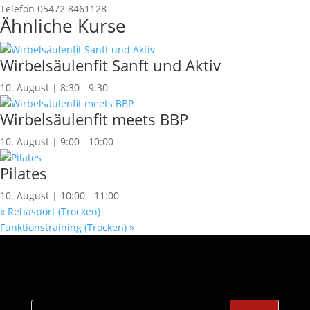
Telefon
05472 8461128
Ähnliche Kurse
Wirbelsäulenfit Sanft und Aktiv
10. August | 8:30
-
9:30
Wirbelsäulenfit meets BBP
10. August | 9:00
-
10:00
Pilates
10. August | 10:00
-
11:00
«
Rehasport (Trocken)
Funktionstraining (Trocken)
»