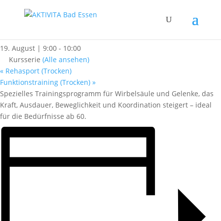
« Alle Kurse
Wirbelsäulenfit Aktiv ab 60
19. August | 9:00
-
10:00
Kursserie
(Alle ansehen)
«
Rehasport (Trocken)
Funktionstraining (Trocken)
»
Spezielles Trainingsprogramm für Wirbelsäule und Gelenke, das
Kraft, Ausdauer, Beweglichkeit und Koordination steigert – ideal
für die Bedürfnisse ab 60.