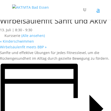
« Alle Kurse
Dieser Kurs hat bereits stattgefunden.
Wirbelsäulenfit Sanft und Aktiv
13. Juli | 8:30
-
9:30
Kursserie
(Alle ansehen)
«
Kinderschwimmen
Wirbelsäulenfit meets BBP
»
Sanfte und effektive Übungen für jedes Fitnesslevel, um die
Rückengesundheit im Alltag durch gezielte Bewegung zu fördern.