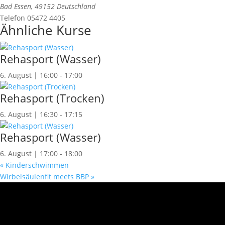
Bad Essen
,
49152
Deutschland
Telefon
05472 4405
Ähnliche Kurse
Rehasport (Wasser)
6. August | 16:00
-
17:00
Rehasport (Trocken)
6. August | 16:30
-
17:15
Rehasport (Wasser)
6. August | 17:00
-
18:00
«
Kinderschwimmen
Wirbelsäulenfit meets BBP
»