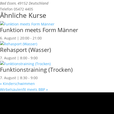
Bad Essen
,
49152
Deutschland
Telefon
05472 4405
Ähnliche Kurse
Funktion meets Form Männer
6. August | 20:00
-
21:00
Rehasport (Wasser)
7. August | 8:00
-
9:00
Funktionstraining (Trocken)
7. August | 8:30
-
9:00
«
Kinderschwimmen
Wirbelsäulenfit meets BBP
»