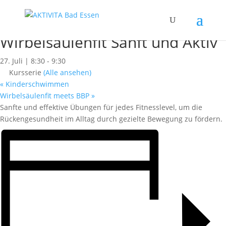
« Alle Kurse
Dieser Kurs hat bereits stattgefunden.
Wirbelsäulenfit Sanft und Aktiv
27. Juli | 8:30
-
9:30
Kursserie
(Alle ansehen)
«
Kinderschwimmen
Wirbelsäulenfit meets BBP
»
Sanfte und effektive Übungen für jedes Fitnesslevel, um die
Rückengesundheit im Alltag durch gezielte Bewegung zu fördern.