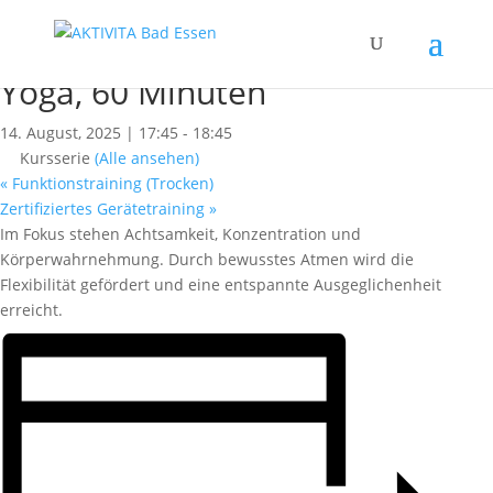
« Alle Kurse
Dieser Kurs hat bereits stattgefunden.
Yoga, 60 Minuten
14. August, 2025 | 17:45
-
18:45
Kursserie
(Alle ansehen)
«
Funktionstraining (Trocken)
Zertifiziertes Gerätetraining
»
Im Fokus stehen Achtsamkeit, Konzentration und
Körperwahrnehmung. Durch bewusstes Atmen wird die
Flexibilität gefördert und eine entspannte Ausgeglichenheit
erreicht.