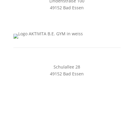
Lindenstraße 100
49152 Bad Essen
05472 8461128
solespa@aktivita-lorenz.de
Schulallee 28
49152 Bad Essen
05472 8169240
begym@aktivita-lorenz.de
Impressum
Datenschutz