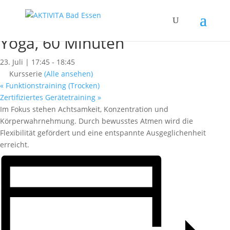
« Alle Kurse
Dieser Kurs hat bereits stattgefunden.
Yoga, 60 Minuten
23. Juli | 17:45
-
18:45
Kursserie
(Alle ansehen)
«
Funktionstraining (Trocken)
Zertifiziertes Gerätetraining
»
Im Fokus stehen Achtsamkeit, Konzentration und
Körperwahrnehmung. Durch bewusstes Atmen wird die
Flexibilität gefördert und eine entspannte Ausgeglichenheit
erreicht.