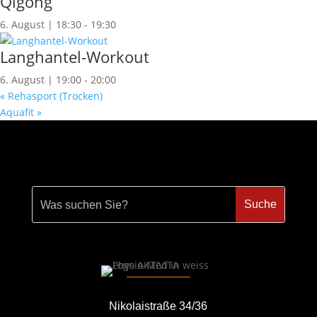
Qigong
6. August | 18:30
-
19:30
Langhantel-Workout
6. August | 19:00
-
20:00
«
Rehasport (Trocken)
Aquafit
»
Nikolaistraße 34/36