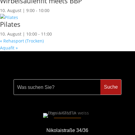
Wirbelsäulenfit meets BBP
10. August | 9:00
-
10:00
Pilates
10. August | 10:00
-
11:00
«
Rehasport (Trocken)
Aquafit
»
Nikolaistraße 34/36