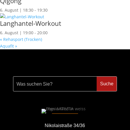
Qigong
6. August | 18:30
-
19:30
Langhantel-Workout
6. August | 19:00
-
20:00
«
Rehasport (Trocken)
Aquafit
»
Nikolaistraße 34/36