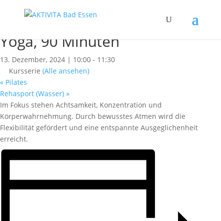
« Alle Kurse
Dieser Kurs hat bereits stattgefunden.
Yoga, 90 Minuten
13. Dezember, 2024 | 10:00
-
11:30
Kursserie
(Alle ansehen)
«
Pilates
Rehasport (Wasser)
»
Im Fokus stehen Achtsamkeit, Konzentration und
Körperwahrnehmung. Durch bewusstes Atmen wird die
Flexibilität gefördert und eine entspannte Ausgeglichenheit
erreicht.