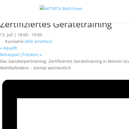
« Alle Kurse
Dieser Kurs hat bereits stattgefunden.
Zertifiziertes Gerätetraining
13. Juli | 18:00
-
19:00
Kursserie
(Alle ansehen)
«
Aquafit
Rehasport (Trocken)
»
Das Ganzkörpertraining: Zertifiziertes Gerätetraining in kleinen 
Wohlbefindens – einmal wöchentlich