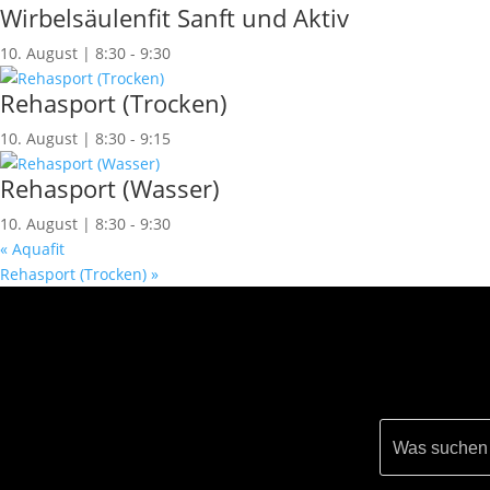
Wirbelsäulenfit Sanft und Aktiv
10. August | 8:30
-
9:30
Rehasport (Trocken)
10. August | 8:30
-
9:15
Rehasport (Wasser)
10. August | 8:30
-
9:30
«
Aquafit
Rehasport (Trocken)
»