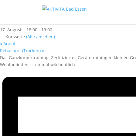
« Alle Kurse
Zertifiziertes Gerätetraining
17. August | 18:00
-
19:00
Kursserie
(Alle ansehen)
«
Aquafit
Rehasport (Trocken)
»
Das Ganzkörpertraining: Zertifiziertes Gerätetraining in kleinen 
Wohlbefindens – einmal wöchentlich