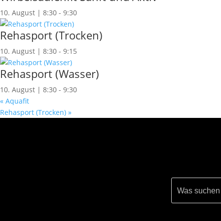
10. August | 8:30
-
9:30
Rehasport (Trocken)
10. August | 8:30
-
9:15
Rehasport (Wasser)
10. August | 8:30
-
9:30
«
Aquafit
Rehasport (Trocken)
»