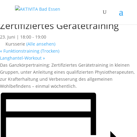
« Alle Kurse
Dieser Kurs hat bereits stattgefunden.
Zertifiziertes Gerätetraining
23. Juni | 18:00
-
19:00
Kursserie
(Alle ansehen)
«
Funktionstraining (Trocken)
Langhantel-Workout
»
Das Ganzkörpertraining: Zertifiziertes Gerätetraining in kleinen
Gruppen, unter Anleitung eines qualifizierten Physiotherapeuten,
zur Krafterhaltung und Verbesserung des allgemeinen
Wohlbefindens – einmal wöchentlich.