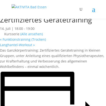
« Alle Kurse
Dieser Kurs hat bereits stattgefunden.
Zertifiziertes Gerätetraining
14. Juli | 18:00
-
19:00
Kursserie
(Alle ansehen)
«
Funktionstraining (Trocken)
Langhantel-Workout
»
Das Ganzkörpertraining: Zertifiziertes Gerätetraining in kleinen
Gruppen, unter Anleitung eines qualifizierten Physiotherapeuten,
zur Krafterhaltung und Verbesserung des allgemeinen
Wohlbefindens – einmal wöchentlich.