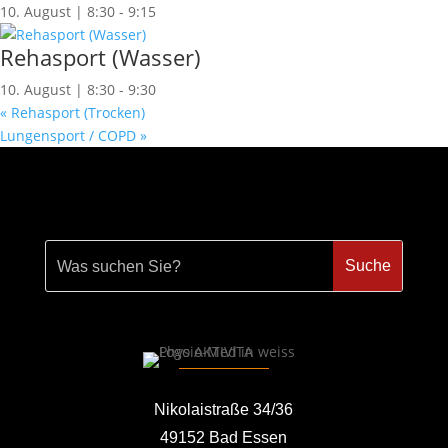
10. August | 8:30
-
9:15
Rehasport (Wasser)
10. August | 8:30
-
9:30
«
Rehasport (Trocken)
Lungensport / COPD
»
Nikolaistraße 34/36
49152 Bad Essen