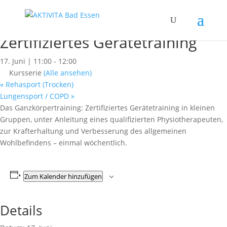
« Alle Kurse
Dieser Kurs hat bereits stattgefunden.
Zertifiziertes Gerätetraining
17. Juni | 11:00
-
12:00
Kursserie
(Alle ansehen)
«
Rehasport (Trocken)
Lungensport / COPD
»
Das Ganzkörpertraining: Zertifiziertes Gerätetraining in kleinen
Gruppen, unter Anleitung eines qualifizierten Physiotherapeuten,
zur Krafterhaltung und Verbesserung des allgemeinen
Wohlbefindens – einmal wöchentlich.
Zum Kalender hinzufügen
Details