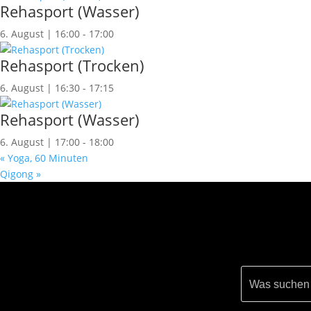
Rehasport (Wasser)
6. August | 16:00
-
17:00
Rehasport (Trocken)
6. August | 16:30
-
17:15
Rehasport (Wasser)
6. August | 17:00
-
18:00
«
Yoga, 60 Minuten
Qigong
»