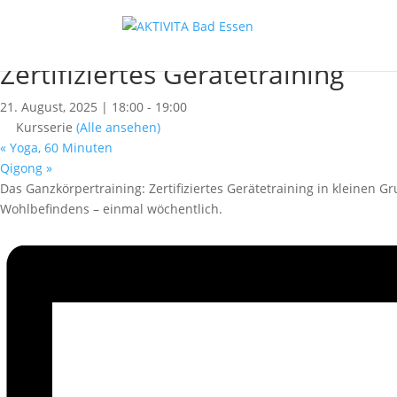
« Alle Kurse
Dieser Kurs hat bereits stattgefunden.
Zertifiziertes Gerätetraining
21. August, 2025 | 18:00
-
19:00
Kursserie
(Alle ansehen)
«
Yoga, 60 Minuten
Qigong
»
Das Ganzkörpertraining: Zertifiziertes Gerätetraining in kleinen 
Wohlbefindens – einmal wöchentlich.