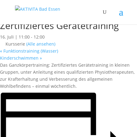
« Alle Kurse
Dieser Kurs hat bereits stattgefunden.
Zertifiziertes Gerätetraining
16. Juli | 11:00
-
12:00
Kursserie
(Alle ansehen)
«
Funktionstraining (Wasser)
Kinderschwimmen
»
Das Ganzkörpertraining: Zertifiziertes Gerätetraining in kleinen
Gruppen, unter Anleitung eines qualifizierten Physiotherapeuten,
zur Krafterhaltung und Verbesserung des allgemeinen
Wohlbefindens – einmal wöchentlich.