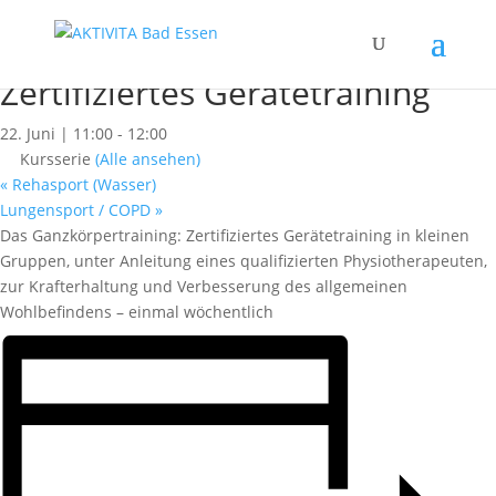
« Alle Kurse
Dieser Kurs hat bereits stattgefunden.
Zertifiziertes Gerätetraining
22. Juni | 11:00
-
12:00
Kursserie
(Alle ansehen)
«
Rehasport (Wasser)
Lungensport / COPD
»
Das Ganzkörpertraining: Zertifiziertes Gerätetraining in kleinen
Gruppen, unter Anleitung eines qualifizierten Physiotherapeuten,
zur Krafterhaltung und Verbesserung des allgemeinen
Wohlbefindens – einmal wöchentlich