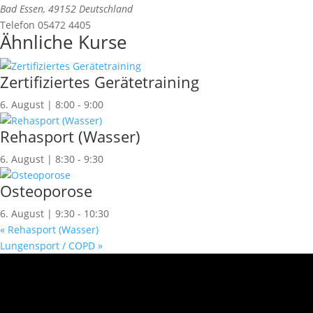
Bad Essen
,
49152
Deutschland
Telefon
05472 4405
Ähnliche Kurse
Zertifiziertes Gerätetraining
6. August | 8:00
-
9:00
Rehasport (Wasser)
6. August | 8:30
-
9:30
Osteoporose
6. August | 9:30
-
10:30
«
Rehasport (Wasser)
Lungensport / COPD
»