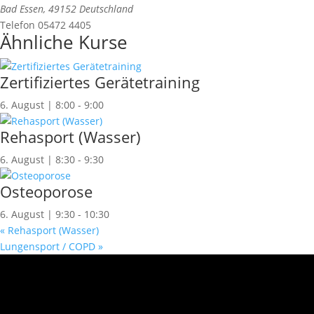
Bad Essen
,
49152
Deutschland
Telefon
05472 4405
Ähnliche Kurse
Zertifiziertes Gerätetraining
6. August | 8:00
-
9:00
Rehasport (Wasser)
6. August | 8:30
-
9:30
Osteoporose
6. August | 9:30
-
10:30
«
Rehasport (Wasser)
Lungensport / COPD
»