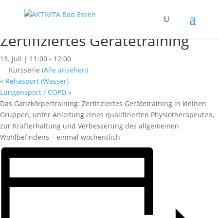
« Alle Kurse
Dieser Kurs hat bereits stattgefunden.
Zertifiziertes Gerätetraining
13. Juli | 11:00
-
12:00
Kursserie
(Alle ansehen)
«
Rehasport (Wasser)
Lungensport / COPD
»
Das Ganzkörpertraining: Zertifiziertes Gerätetraining in kleinen
Gruppen, unter Anleitung eines qualifizierten Physiotherapeuten,
zur Krafterhaltung und Verbesserung des allgemeinen
Wohlbefindens – einmal wöchentlich