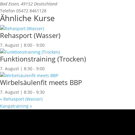
Bad Essen
,
49152
Deutschland
Telefon
05472 8461128
Ähnliche Kurse
Rehasport (Wasser)
7. August | 8:00
-
9:00
Funktionstraining (Trocken)
7. August | 8:30
-
9:00
Wirbelsäulenfit meets BBP
7. August | 8:30
-
9:30
«
Rehasport (Wasser)
Kangatraining
»