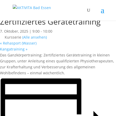
« Alle Kurse
Dieser Kurs hat bereits stattgefunden.
Zertifiziertes Gerätetraining
7. Oktober, 2025 | 9:00
-
10:00
Kursserie
(Alle ansehen)
«
Rehasport (Wasser)
Kangatraining
»
Das Ganzkörpertraining: Zertifiziertes Gerätetraining in kleinen
Gruppen, unter Anleitung eines qualifizierten Physiotherapeuten,
zur Krafterhaltung und Verbesserung des allgemeinen
Wohlbefindens – einmal wöchentlich.