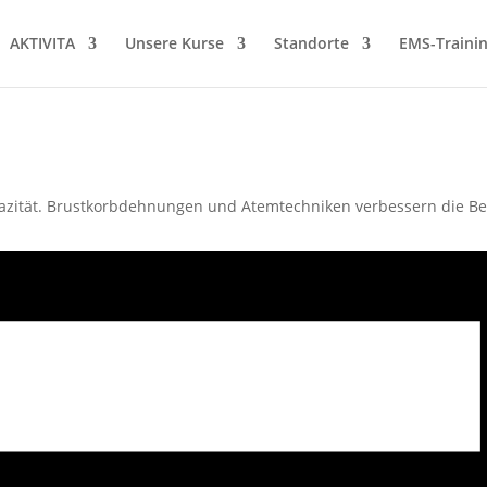
AKTIVITA
Unsere Kurse
Standorte
EMS-Traini
zität. Brustkorbdehnungen und Atemtechniken verbessern die Belas