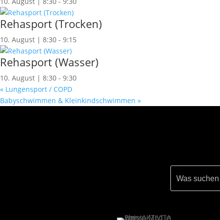
10. August | 8:30
-
9:30
Rehasport (Trocken)
10. August | 8:30
-
9:15
Rehasport (Wasser)
10. August | 8:30
-
9:30
«
Lungensport / COPD
Babyschwimmen & Kleinkindschwimmen
»