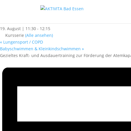
« Alle Kurse
Lungensport / COPD
19. August | 11:30
-
12:15
Kursserie
(Alle ansehen)
«
Lungensport / COPD
Babyschwimmen & Kleinkindschwimmen
»
Gezieltes Kraft- und Ausdauertraining zur Förderung der Atemkapa