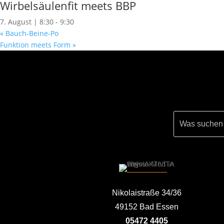
Wirbelsäulenfit meets BBP
7. August | 8:30
-
9:30
«
Bauch-Beine-Po
Funktion meets Form
»
Nikolaistraße 34/36
49152 Bad Essen
05472 4405