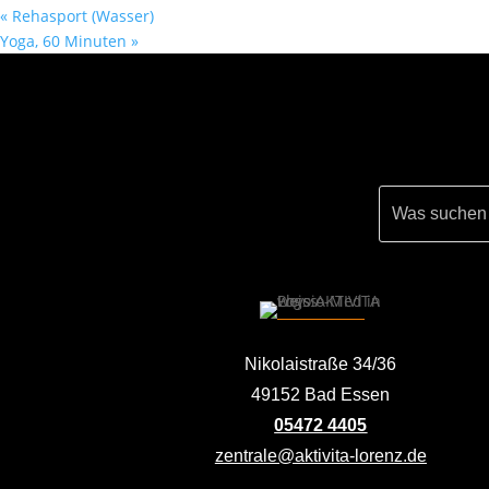
«
Rehasport (Wasser)
Yoga, 60 Minuten
»
Nikolaistraße 34/36
49152 Bad Essen
05472 4405
zentrale@aktivita-lorenz.de