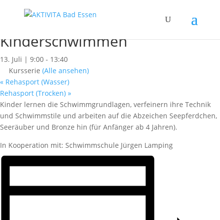
« Alle Kurse
Dieser Kurs hat bereits stattgefunden.
Kinderschwimmen
13. Juli | 9:00
-
13:40
Kursserie
(Alle ansehen)
«
Rehasport (Wasser)
Rehasport (Trocken)
»
Kinder lernen die Schwimmgrundlagen, verfeinern ihre Technik
und Schwimmstile und arbeiten auf die Abzeichen Seepferdchen,
Seeräuber und Bronze hin (für Anfänger ab 4 Jahren).
In Kooperation mit: Schwimmschule Jürgen Lamping