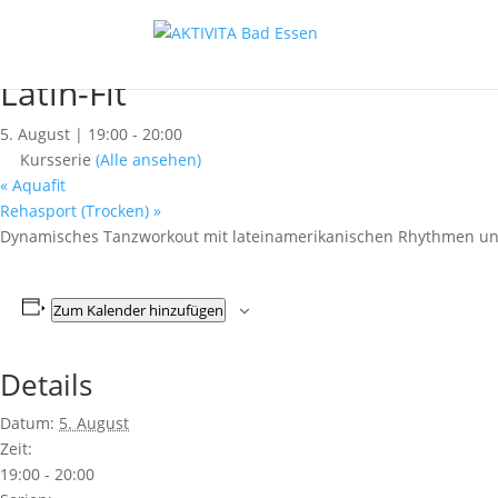
« Alle Kurse
Dieser Kurs hat bereits stattgefunden.
Latin-Fit
5. August | 19:00
-
20:00
Kursserie
(Alle ansehen)
«
Aquafit
Rehasport (Trocken)
»
Dynamisches Tanzworkout mit lateinamerikanischen Rhythmen und i
Zum Kalender hinzufügen
Details
Datum:
5. August
Zeit:
19:00 - 20:00