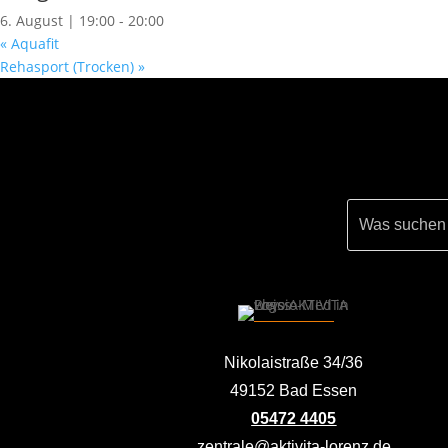
6. August | 19:00
-
20:00
«
Aquafit
Rehasport (Trocken)
»
Nikolaistraße 34/36
49152 Bad Essen
05472 4405
zentrale@aktivita-lorenz.de