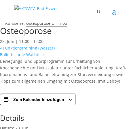
« Alle Kurse
Dieser Kurs hat bereits stattgefunden.
Kursserie:
Osteoporose Di 11:00
Osteoporose
23. Juni | 11:00
-
12:00
«
Funktionstraining (Wasser)
Ballettschule Watkins
»
Bewegungs- und Sportprogramm zur Erhaltung von
Knochendichte und Muskulatur unter fachlicher Anleitung. Kraft-,
Koordinations- und Balancetraining zur Sturzvermeidung sowie
Tipps zum allgemeinen Umgang mit Osteoporose. (mit Debby)
Zum Kalender hinzufügen
Details
Datum:
23. Juni