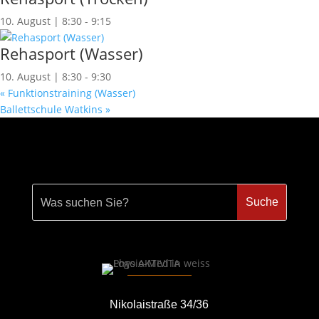
10. August | 8:30
-
9:15
Rehasport (Wasser)
10. August | 8:30
-
9:30
«
Funktionstraining (Wasser)
Ballettschule Watkins
»
Nikolaistraße 34/36