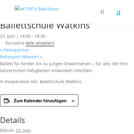
« Alle Kurse
Dieser Kurs hat bereits stattgefunden.
Ballettschule Watkins
23. Juni | 14:00
-
18:30
Kursserie
(Alle ansehen)
«
Osteoporose
Rehasport (Wasser)
»
Ballett für Kinder bis zu jungen Erwachsenen – für alle, die ihre
tänzerischen Fähigkeiten entwickeln möchten.
In Kooperation mit: Balettschule Watkins
Zum Kalender hinzufügen
Details
Datum:
23. Juni