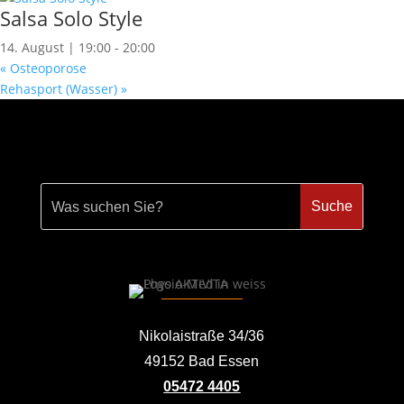
Salsa Solo Style
14. August | 19:00
-
20:00
«
Osteoporose
Rehasport (Wasser)
»
Nikolaistraße 34/36
49152 Bad Essen
05472 4405