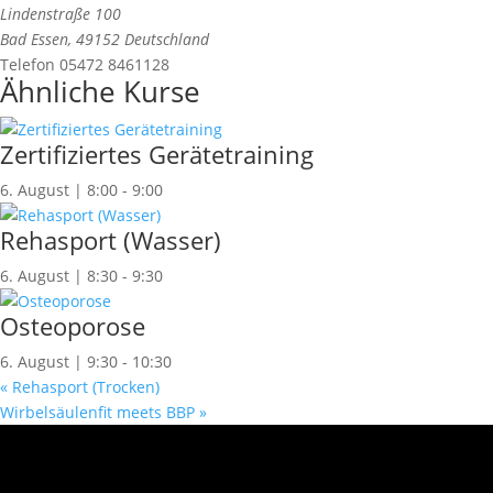
Lindenstraße 100
Bad Essen
,
49152
Deutschland
Telefon
05472 8461128
Ähnliche Kurse
Zertifiziertes Gerätetraining
6. August | 8:00
-
9:00
Rehasport (Wasser)
6. August | 8:30
-
9:30
Osteoporose
6. August | 9:30
-
10:30
«
Rehasport (Trocken)
Wirbelsäulenfit meets BBP
»