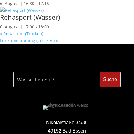
6. August | 16:30
-
17:15
Rehasport (Wasser)
6. August | 17:00
-
18:00
«
Rehasport (Trocken)
Funktionstraining (Trocken)
»
Nikolaistraße 34/36
49152 Bad Essen