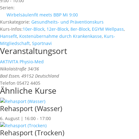
9:00 - 10:00
Serien:
Wirbelsäulenfit meets BBP Mi 9:00
Kurskategorie:
Gesundheits- und Präventionskurs
Kurs-Infos:
10er-Block
,
12er-Block
,
8er-Block
,
EGYM Wellpass
,
Hansefit
,
Kostenübernahme durch Krankenkasse
,
Kurs-
Mitgliedschaft
,
Sportnavi
Veranstaltungsort
AKTIVITA Physio-Med
Nikolaistraße 34/36
Bad Essen
,
49152
Deutschland
Telefon
05472 4405
Ähnliche Kurse
Rehasport (Wasser)
6. August | 16:00
-
17:00
Rehasport (Trocken)