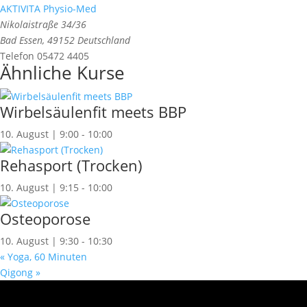
AKTIVITA Physio-Med
Nikolaistraße 34/36
Bad Essen
,
49152
Deutschland
Telefon
05472 4405
Ähnliche Kurse
Wirbelsäulenfit meets BBP
10. August | 9:00
-
10:00
Rehasport (Trocken)
10. August | 9:15
-
10:00
Osteoporose
10. August | 9:30
-
10:30
«
Yoga, 60 Minuten
Qigong
»