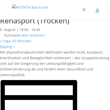
« Alle Kurse
Dieser Kurs hat bereits stattgefunden.
Rehasport (Trocken)
6. August | 18:00
-
18:45
Kursserie
(Alle ansehen)
«
Yoga, 60 Minuten
Qigong
»
Mit physiotherapeutischen Methoden werden Kraft, Ausdauer,
Koordination und Beweglichkeit verbessert – das Gruppentraining
zielt auf die Steigerung der Leistungsfähigkeit und
Schmerzlinderung ab und fördert mehr Gesundheit und
Lebensqualität.