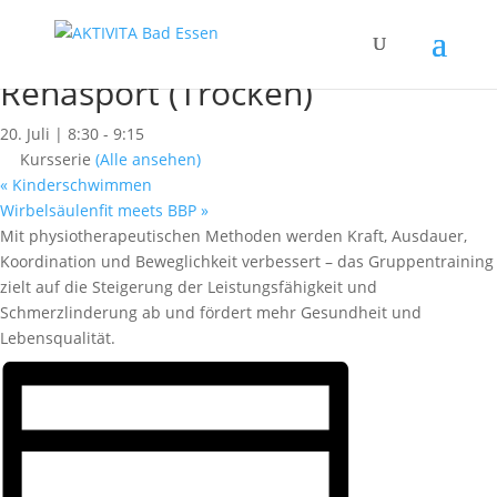
« Alle Kurse
Dieser Kurs hat bereits stattgefunden.
Rehasport (Trocken)
20. Juli | 8:30
-
9:15
Kursserie
(Alle ansehen)
«
Kinderschwimmen
Wirbelsäulenfit meets BBP
»
Mit physiotherapeutischen Methoden werden Kraft, Ausdauer,
Koordination und Beweglichkeit verbessert – das Gruppentraining
zielt auf die Steigerung der Leistungsfähigkeit und
Schmerzlinderung ab und fördert mehr Gesundheit und
Lebensqualität.