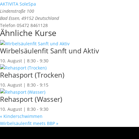
AKTIVITA SoleSpa
Lindenstraße 100
Bad Essen
,
49152
Deutschland
Telefon
05472 8461128
Ähnliche Kurse
Wirbelsäulenfit Sanft und Aktiv
10. August | 8:30
-
9:30
Rehasport (Trocken)
10. August | 8:30
-
9:15
Rehasport (Wasser)
10. August | 8:30
-
9:30
«
Kinderschwimmen
Wirbelsäulenfit meets BBP
»