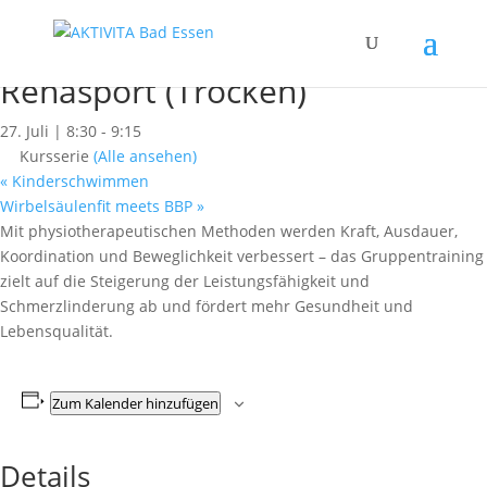
« Alle Kurse
Dieser Kurs hat bereits stattgefunden.
Rehasport (Trocken)
27. Juli | 8:30
-
9:15
Kursserie
(Alle ansehen)
«
Kinderschwimmen
Wirbelsäulenfit meets BBP
»
Mit physiotherapeutischen Methoden werden Kraft, Ausdauer,
Koordination und Beweglichkeit verbessert – das Gruppentraining
zielt auf die Steigerung der Leistungsfähigkeit und
Schmerzlinderung ab und fördert mehr Gesundheit und
Lebensqualität.
Zum Kalender hinzufügen
Details