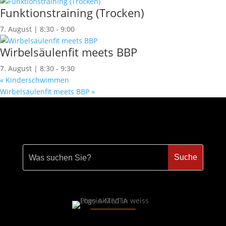
Funktionstraining (Trocken)
7. August | 8:30
-
9:00
Wirbelsäulenfit meets BBP
7. August | 8:30
-
9:30
«
Kinderschwimmen
Wirbelsäulenfit meets BBP
»