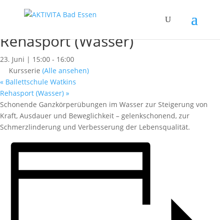
« Alle Kurse
Dieser Kurs hat bereits stattgefunden.
Rehasport (Wasser)
23. Juni | 15:00
-
16:00
Kursserie
(Alle ansehen)
«
Ballettschule Watkins
Rehasport (Wasser)
»
Schonende Ganzkörperübungen im Wasser zur Steigerung von
Kraft, Ausdauer und Beweglichkeit – gelenkschonend, zur
Schmerzlinderung und Verbesserung der Lebensqualität.