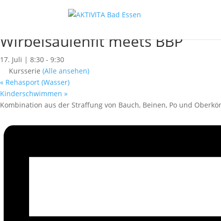
« Alle Kurse
Dieser Kurs hat bereits stattgefunden.
Wirbelsäulenfit meets BBP
17. Juli | 8:30
-
9:30
Kursserie
(Alle ansehen)
«
Rehasport (Wasser)
Kinderschwimmen
»
Kombination aus der Straffung von Bauch, Beinen, Po und Oberkörp