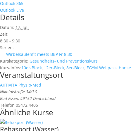
Outlook 365
Outlook Live
Details
Datum:
17. Juli
Zeit:
8:30 - 9:30
Serien:
Wirbelsäulenfit meets BBP Fr 8:30
Kurskategorie:
Gesundheits- und Präventionskurs
Kurs-Infos:
10er-Block
,
12er-Block
,
8er-Block
,
EGYM Wellpass
,
Hansef
Veranstaltungsort
AKTIVITA Physio-Med
Nikolaistraße 34/36
Bad Essen
,
49152
Deutschland
Telefon
05472 4405
Ähnliche Kurse
Rehasport (Wasser)