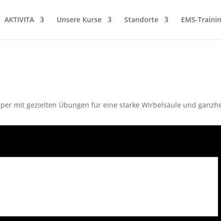
AKTIVITA
Unsere Kurse
Standorte
EMS-Traini
er mit gezielten Übungen für eine starke Wirbelsäule und ganzhei