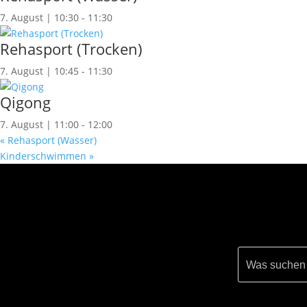
7. August | 10:30
-
11:30
Rehasport (Trocken)
7. August | 10:45
-
11:30
Qigong
7. August | 11:00
-
12:00
«
Rehasport (Wasser)
Kinderschwimmen
»