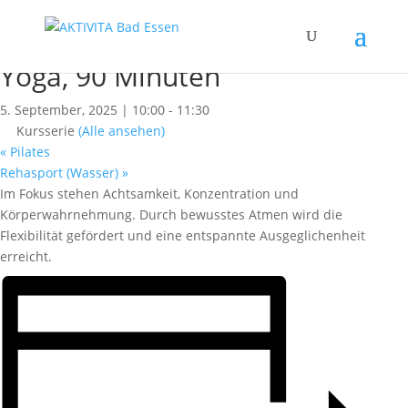
« Alle Kurse
Dieser Kurs hat bereits stattgefunden.
Yoga, 90 Minuten
5. September, 2025 | 10:00
-
11:30
Kursserie
(Alle ansehen)
«
Pilates
Rehasport (Wasser)
»
Im Fokus stehen Achtsamkeit, Konzentration und
Körperwahrnehmung. Durch bewusstes Atmen wird die
Flexibilität gefördert und eine entspannte Ausgeglichenheit
erreicht.