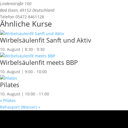
Lindenstraße 100
Bad Essen
,
49152
Deutschland
Telefon
05472 8461128
Ähnliche Kurse
Wirbelsäulenfit Sanft und Aktiv
10. August | 8:30
-
9:30
Wirbelsäulenfit meets BBP
10. August | 9:00
-
10:00
Pilates
10. August | 10:00
-
11:00
«
Pilates
Rehasport (Wasser)
»