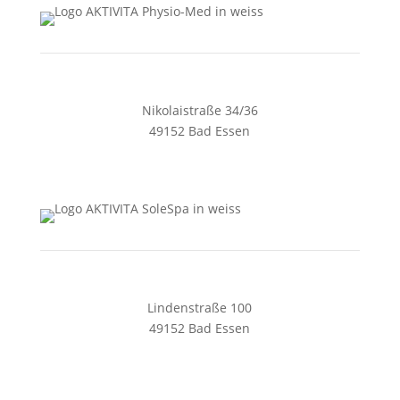
Nikolaistraße 34/36
49152 Bad Essen
05472 4405
zentrale@aktivita-lorenz.de
Lindenstraße 100
49152 Bad Essen
05472 8461128
solespa@aktivita-lorenz.de