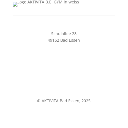
Schulallee 28
49152 Bad Essen
05472 8169240
begym@aktivita-lorenz.de
Impressum
Datenschutz
© AKTIVITA Bad Essen, 2025