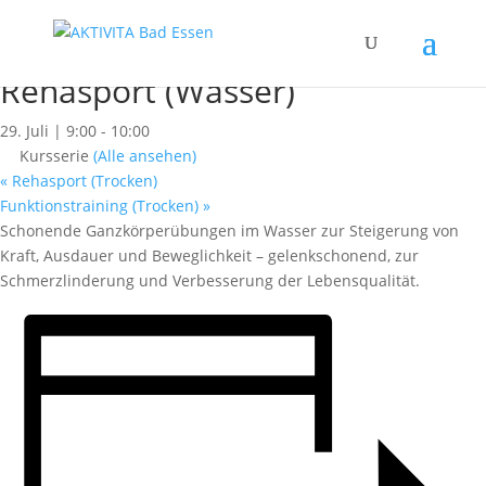
« Alle Kurse
Dieser Kurs hat bereits stattgefunden.
Rehasport (Wasser)
29. Juli | 9:00
-
10:00
Kursserie
(Alle ansehen)
«
Rehasport (Trocken)
Funktionstraining (Trocken)
»
Schonende Ganzkörperübungen im Wasser zur Steigerung von
Kraft, Ausdauer und Beweglichkeit – gelenkschonend, zur
Schmerzlinderung und Verbesserung der Lebensqualität.