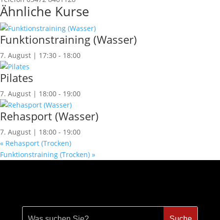
Ähnliche Kurse
Funktionstraining (Wasser)
7. August | 17:30
-
18:00
Pilates
7. August | 18:00
-
19:00
Rehasport (Wasser)
7. August | 18:00
-
19:00
«
Rehasport (Trocken)
Funktionstraining (Trocken)
»