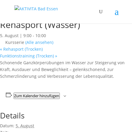
« Alle Kurse
Dieser Kurs hat bereits stattgefunden.
Rehasport (Wasser)
5. August | 9:00
-
10:00
Kursserie
(Alle ansehen)
«
Rehasport (Trocken)
Funktionstraining (Trocken)
»
Schonende Ganzkörperübungen im Wasser zur Steigerung von
Kraft, Ausdauer und Beweglichkeit – gelenkschonend, zur
Schmerzlinderung und Verbesserung der Lebensqualität.
Zum Kalender hinzufügen
Details
Datum:
5. August