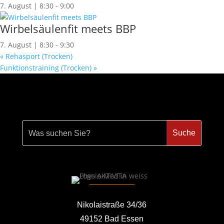
7. August | 8:30
-
9:00
Wirbelsäulenfit meets BBP
7. August | 8:30
-
9:30
«
Rehasport (Trocken)
Funktionstraining (Trocken)
»
Nikolaistraße 34/36
49152 Bad Essen