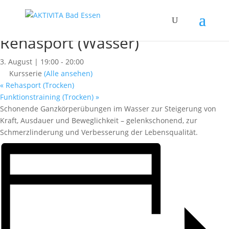
« Alle Kurse
Dieser Kurs hat bereits stattgefunden.
Rehasport (Wasser)
3. August | 19:00
-
20:00
Kursserie
(Alle ansehen)
«
Rehasport (Trocken)
Funktionstraining (Trocken)
»
Schonende Ganzkörperübungen im Wasser zur Steigerung von
Kraft, Ausdauer und Beweglichkeit – gelenkschonend, zur
Schmerzlinderung und Verbesserung der Lebensqualität.