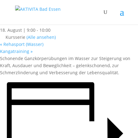
« Alle Kurse
Rehasport (Wasser)
18. August | 9:00
-
10:00
Kursserie
(Alle ansehen)
«
Rehasport (Wasser)
Kangatraining
»
Schonende Ganzkörperübungen im Wasser zur Steigerung von
Kraft, Ausdauer und Beweglichkeit – gelenkschonend, zur
Schmerzlinderung und Verbesserung der Lebensqualität.