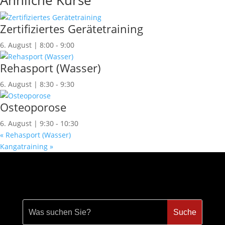
Ähnliche Kurse
Zertifiziertes Gerätetraining
6. August | 8:00
-
9:00
Rehasport (Wasser)
6. August | 8:30
-
9:30
Osteoporose
6. August | 9:30
-
10:30
«
Rehasport (Wasser)
Kangatraining
»