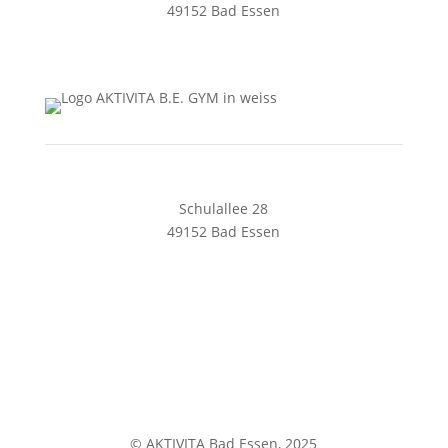
49152 Bad Essen
05472 8461128
solespa@aktivita-lorenz.de
Schulallee 28
49152 Bad Essen
05472 8169240
begym@aktivita-lorenz.de
Impressum
Datenschutz
© AKTIVITA Bad Essen, 2025